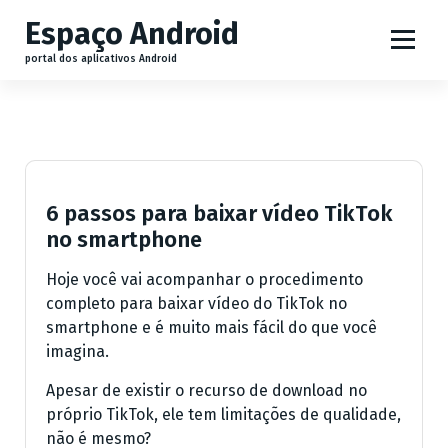
P
Espaço Android
u
l
portal dos aplicativos Android
a
r
p
a
r
a
6 passos para baixar vídeo TikTok
o
no smartphone
c
o
Hoje você vai acompanhar o procedimento
n
completo para baixar vídeo do TikTok no
t
smartphone e é muito mais fácil do que você
e
imagina.
ú
Apesar de existir o recurso de download no
d
próprio TikTok, ele tem limitações de qualidade,
o
não é mesmo?